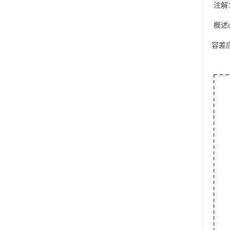
注解：
概述di
容差应