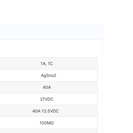
1A, 1C
AgSno2
40A
27VDC
40A 13.5VDC
100MΩ