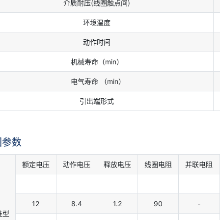
介质耐压(线圈触点间)
环境温度
动作时间
机械寿命（min）
电气寿命 （min）
引出端形式
圈参数
额定电压
动作电压
释放电压
线圈电阻
并联电阻
12
8.4
1.2
90
-
准型