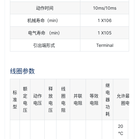
动作时间
10ms/10ms
机械寿命（min）
1 X106
电气寿命 （min）
1 X105
引出端形式
Terminal
线圈参数
继
额
释
线
标
电
定
动作
放
圈
并联
等效
允许最大线
准
器
电
电压
电
电
电阻
电阻
圈电压
型
功
压
压
阻
耗
20
85
°C
°C