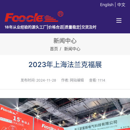
English
|
中文
18年从业经验的源头工厂|价格合适|质量稳定|交货及时
新闻中心
首页
新闻中心
2023年上海法兰克福展
发布时间:
2024-11-28
作者: 网站编辑
查看: 1114