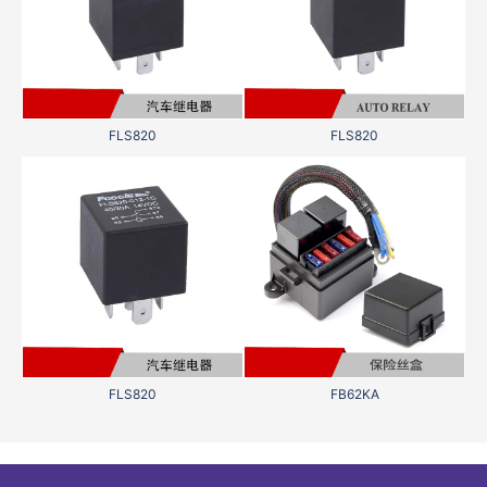
FLS820
FLS820
FLS820
FB62KA