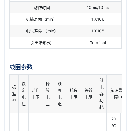
动作时间
10ms/10ms
机械寿命（min）
1 X106
电气寿命 （min）
1 X105
引出端形式
Terminal
线圈参数
继
额
释
线
标
电
定
动作
放
圈
并联
等效
允许最大线
准
器
电
电压
电
电
电阻
电阻
圈电压
型
功
压
压
阻
耗
20
85
°C
°C